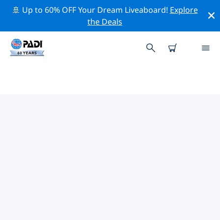
🚢 Up to 60% OFF Your Dream Liveaboard!
Explore
the Deals
シャルルロワ周辺の人気ダイビン
グスポット
現在、ダイビング サイトはリストされていません シャル
ルロワ。
上記のフィルターまたはインタラクティブ マップを使用
して、 シャルルロワ 周辺のダイビング サイトを探索して
ください。また、各ダイビング サイトの詳細ページを確
認し、サイトをご存知の場合は投票してください。