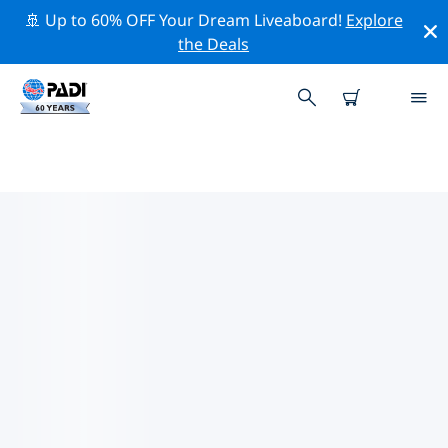
🚢 Up to 60% OFF Your Dream Liveaboard!
Explore
the Deals
沙勒羅瓦附近的熱門潛水地點
目前沒有列出 沙勒羅瓦的潛水地點。
借助上面的篩選器或交互式地圖，探索 沙勒羅瓦 點附近的
潛水點。如果您知道該站點，還可以查看每個潛水地點的詳
細信息頁面並投票。