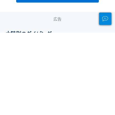
広告
大陸別のダイビング
アジア
アフリカ
ヨーロッパ
中央アメリカ
中東と紅海
北アメリカ
南アメリカ
太平洋
インド洋
カリブ海