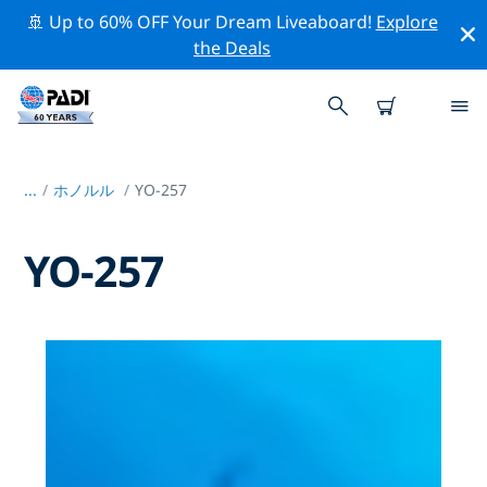
🚢 Up to 60% OFF Your Dream Liveaboard!
Explore
the Deals
...
/
ホノルル
YO-257
YO-257