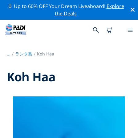
🚢 Up to 60% OFF Your Dream Liveaboard!
Explore
the Deals
...
/
ランタ島
Koh Haa
Koh Haa