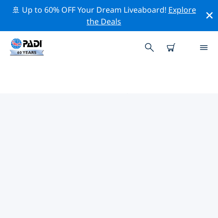
🚢 Up to 60% OFF Your Dream Liveaboard!
Explore
the Deals
PADIダイブショップ IN イースタ
ー島
上記のフィルターまたはインタラクティブ マップを使用
して、ニーズに合った PADI ダイビング ショップ in イー
スター島 を見つけてください。当社のすべてのダイビン
グ センター in イースター島 では、優れたトレーニング、
楽しいアクティビティを多数提供しており、PADI の厳格
な品質基準に準拠しています。