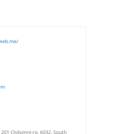
mweb.me/
om
 201 Chilsimni-ro, 6032, South