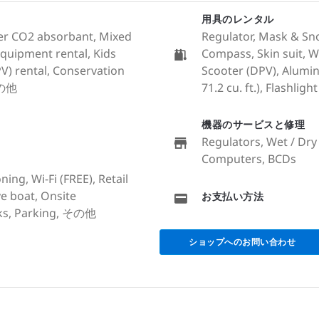
用具のレンタル
ubber CO2 absorbant, Mixed
Regulator, Mask & Sn
quipment rental, Kids
Compass, Skin suit, W
V) rental, Conservation
Scooter (DPV), Alumin
 その他
71.2 cu. ft.), Flashlight
機器のサービスと修理
Regulators, Wet / Dry 
Computers, BCDs
ing, Wi-Fi (FREE), Retail
ve boat, Onsite
お支払い方法
ks, Parking, その他
ショップへのお問い合わせ