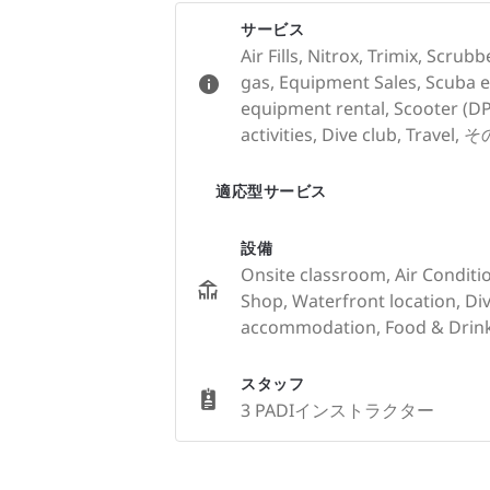
サービス
Air Fills, Nitrox, Trimix, Scr
gas, Equipment Sales, Scuba e
equipment rental, Scooter (DP
activities, Dive club, Travel,
適応型サービス
設備
Onsite classroom, Air Condition
Shop, Waterfront location, Di
accommodation, Food & Drin
スタッフ
3 PADIインストラクター