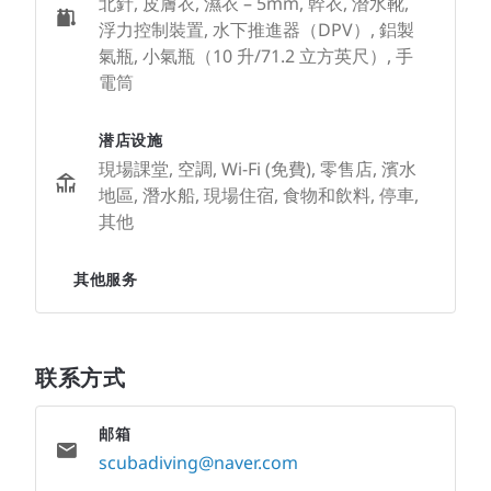
北針, 皮膚衣, 濕衣 – 5mm, 幹衣, 潛水靴,
浮力控制裝置, 水下推進器（DPV）, 鋁製
氣瓶, 小氣瓶（10 升/71.2 立方英尺）, 手
電筒
潜店设施
現場課堂, 空調, Wi-Fi (免費), 零售店, 濱水
地區, 潛水船, 現場住宿, 食物和飲料, 停車,
其他
其他服务
联系方式
邮箱
scubadiving@naver.com