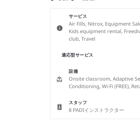
サービス
Air Fills, Nitrox, Equipment S
Kids equipment rental, Freedi
club, Travel
適応型サービス
設備
Onsite classroom, Adaptive Serv
Conditioning, Wi-Fi (FREE), Ret
スタッフ
8 PADIインストラクター