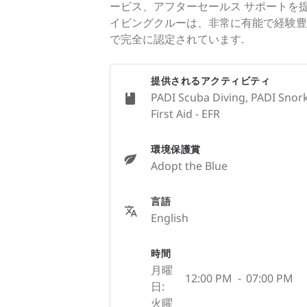
ービス、アフターセールス サポートを提
イビングクルーは、非常に有能で経験豊
で完全に認定されています.
提供されるアクティビティ
PADI Scuba Diving, PADI Snork
First Aid - EFR
環境保護賞
Adopt the Blue
言語
English
時間
月曜
12:00 PM
-
07:00 PM
日:
火曜