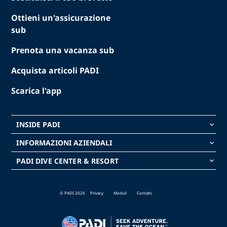
Ottieni un'assicurazione
sub
Prenota una vacanza sub
Acquista articoli PADI
Scarica l'app
INSIDE PADI
keyboard_arrow_down
INFORMAZIONI AZIENDALI
keyboard_arrow_down
PADI DIVE CENTER & RESORT
keyboard_arrow_down
© PADI 2026
Privacy
Moduli
Contatti