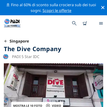
🚢 Fino al 60% di sconto sulla crociera sub dei tuoi
sogni.
Scopri le offerte
Singapore
The Dive Company
PADI 5 Star IDC
MOSTRA LE 10 FOTO
VIDEO