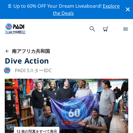
🚢 Up to 60% OFF Your Dream Liveaboard!
Explore
the Deals
南アフリカ共和国
Dive Action
PADI 5スターIDC
12 枚の写真をすべて表示