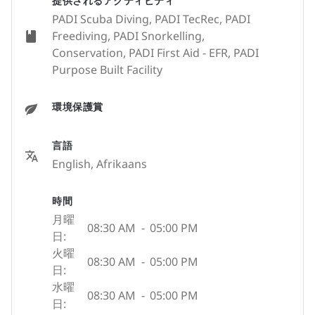
提供されるアクティビティ
PADI Scuba Diving, PADI TecRec, PADI
Freediving, PADI Snorkelling,
Conservation, PADI First Aid - EFR, PADI
Purpose Built Facility
環境保護賞
言語
English, Afrikaans
時間
月曜
08:30 AM
-
05:00 PM
日:
火曜
08:30 AM
-
05:00 PM
日:
水曜
08:30 AM
-
05:00 PM
日: