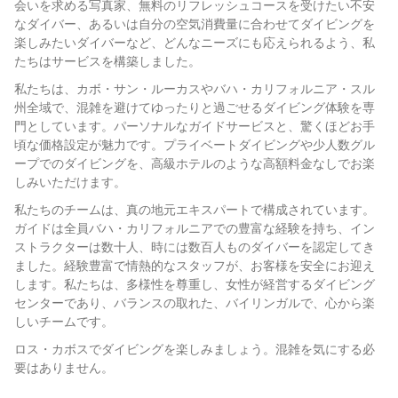
会いを求める写真家、無料のリフレッシュコースを受けたい不安
なダイバー、あるいは自分の空気消費量に合わせてダイビングを
楽しみたいダイバーなど、どんなニーズにも応えられるよう、私
たちはサービスを構築しました。
私たちは、カボ・サン・ルーカスやバハ・カリフォルニア・スル
州全域で、混雑を避けてゆったりと過ごせるダイビング体験を専
門としています。パーソナルなガイドサービスと、驚くほどお手
頃な価格設定が魅力です。プライベートダイビングや少人数グル
ープでのダイビングを、高級ホテルのような高額料金なしでお楽
しみいただけます。
私たちのチームは、真の地元エキスパートで構成されています。
ガイドは全員バハ・カリフォルニアでの豊富な経験を持ち、イン
ストラクターは数十人、時には数百人ものダイバーを認定してき
ました。経験豊富で情熱的なスタッフが、お客様を安全にお迎え
します。私たちは、多様性を尊重し、女性が経営するダイビング
センターであり、バランスの取れた、バイリンガルで、心から楽
しいチームです。
ロス・カボスでダイビングを楽しみましょう。混雑を気にする必
要はありません。