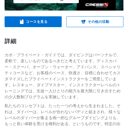
コースを見る
その他の活動
詳細
カボ・プライベート・ガイドでは、ダイビングはパーソナルで、
柔軟で、楽しいものであるべきだと考えています。ディスカバ
ー・スクーバ、オープン・ウォーター、アドバンス、スペシャリ
ティコースなど、お客様のペース、快適さ、目標に合わせてカス
タマイズしたプライベートインストラクターをご用意していま
す。レスキュー、ダイブマスター、インストラクターレベルのト
レーニングでは、生徒一人ひとりの能力を最大限に引き出すため
の少人数制プログラムを実施しています。
私たちのコンセプトは、たった一つの考えから生まれました。そ
れは、ダイバーは、レベルが合わないバディと組まされ、様々な
レベルのダイバーが集まる画一的なグループダイビングよりも、
もっと良い体験を受ける権利がある、というものです。特定の出