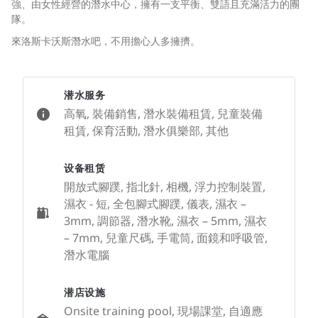
強、由女性經營的潛水中心，擁有一支平衡、雙語且充滿活力的團
隊。
來洛斯卡沃斯潛水吧，不用擔心人多擁擠。
潜水服务
高氧, 裝備銷售, 潛水裝備租賃, 兒童裝備
租賃, 保育活動, 潛水俱樂部, 其他
设备租赁
開放式腳蹼, 指北針, 相機, 浮力控制裝置,
濕衣 - 短, 全包腳式腳蹼, 儀表, 濕衣 –
3mm, 調節器, 潛水靴, 濕衣 – 5mm, 濕衣
– 7mm, 兒童尺碼, 手電筒, 面鏡和呼吸管,
潛水電腦
潜店设施
Onsite training pool, 現場課堂, 自適應