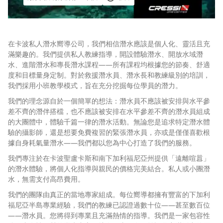
在卡波私人潛水嚮導公司，我們相信潛水應該是個人化、靈活且充
滿樂趣的。我們提供私人教練指導，開設體驗潛水、開放水域潛
水、進階潛水和專長潛水課程——所有課程均根據您的節奏、舒適
度和目標量身定制。對於救援潛水員、潛水長和教練級別的培訓，
我們採用小班教學模式，旨在充分挖掘每位學員的潛力。
我們的理念源自於一個簡單的想法：潛水員不應該被安排與水平參
差不齊的潛伴搭檔，也不應該被安排在水平參差不齊的潛水員組成
的大團體中，體驗千篇一律的潛水活動。無論您是追求特定潛水體
驗的攝影師，還是想要免費複習的緊張潛水員，亦或是僅僅喜歡根
據自身耗氣量潛水——我們都以您為中心打造了我們的服務。
我們專注於在卡波聖盧卡斯和南下加利福尼亞州提供「遠離喧囂」
的潛水體驗，將個人化指導與親民的價格完美結合。私人或小團潛
水，無需支付高昂費用。
我們的團隊由真正的當地專家組成。每位嚮導都擁有豐富的下加利
福尼亞半島專業經驗，我們的教練已認證過數十位——甚至數百位
——潛水員。您將得到專業且充滿熱情的指導。我們是一家包容性