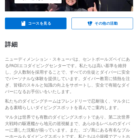
コースを見る
その他の活動
詳細
ニューディメンション・スキューバは、セントポールズベイにあ
るPADIエコダイビングセンターです。私たちは高い基準を維持
し、少人数制を採用することで、すべての生徒とダイバーに安全
でパーソナルな体験を提供しています。ダイバー教育に情熱を注
ぎ、皆様のスキルと知識の向上をサポートし、安全で有能なダイ
バーになるお手伝いをいたします。
私たちのダイビングチームはフレンドリーで忍耐強く、マルタに
ある素晴らしいダイビングスポットを喜んでご案内します。
マルタは世界でも有数のダイビングスポットであり、第二次世界
大戦時の駆逐艦から地元の巡視艇まで、あらゆるレベルのダイバ
ーに適した沈船が揃っています。また、ゴゾ島にある有名なブル
ーホールもダイビングスポットです。私たちは小規模でアットホ