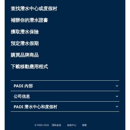
查找潛水中心或度假村
補辦你的潛水證書
獲取潛水保險
預定潛水假期
購買品牌商品
下載移動應用程式
PADI 內部
keyboard_arrow_down
公司信息
keyboard_arrow_down
PADI 潛水中心和度假村
keyboard_arrow_down
© PADI 2026
隱私政策
表格中心
聯繫