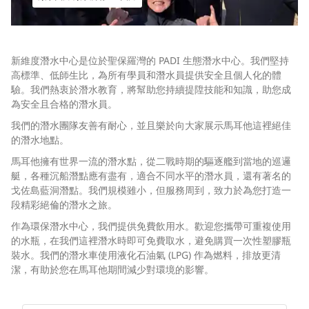
新維度潛水中心是位於聖保羅灣的 PADI 生態潛水中心。我們堅持
高標準、低師生比，為所有學員和潛水員提供安全且個人化的體
驗。我們熱衷於潛水教育，將幫助您持續提陞技能和知識，助您成
為安全且合格的潛水員。
我們的潛水團隊友善有耐心，並且樂於向大家展示馬耳他這裡絕佳
的潛水地點。
馬耳他擁有世界一流的潛水點，從二戰時期的驅逐艦到當地的巡邏
艇，各種沉船潛點應有盡有，適合不同水平的潛水員，還有著名的
戈佐島藍洞潛點。我們規模雖小，但服務周到，致力於為您打造一
段精彩絕倫的潛水之旅。
作為環保潛水中心，我們提供免費飲用水。歡迎您攜帶可重複使用
的水瓶，在我們這裡潛水時即可免費取水，避免購買一次性塑膠瓶
裝水。我們的潛水車使用液化石油氣 (LPG) 作為燃料，排放更清
潔，有助於您在馬耳他期間減少對環境的影響。