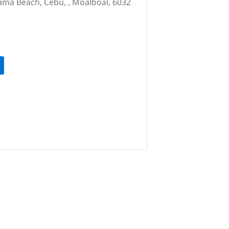
ama Beach, Cebu, , Moalboal, 6032