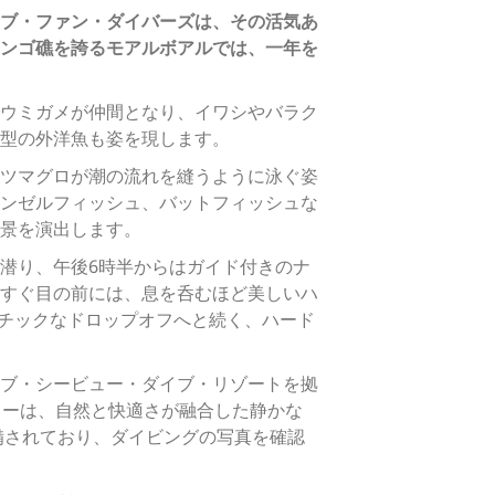
ブ・ファン・ダイバーズは、その活気あ
ンゴ礁を誇るモアルボアルでは、一年を
ウミガメが仲間となり、イワシやバラク
型の外洋魚も姿を現します。
ツマグロが潮の流れを縫うように泳ぐ姿
ンゼルフィッシュ、バットフィッシュな
景を演出します。
潜り、午後6時半からはガイド付きのナ
すぐ目の前には、息を呑むほど美しいハ
マチックなドロップオフへと続く、ハード
ブ・シービュー・ダイブ・リゾートを拠
ローは、自然と快適さが融合した静かな
備されており、ダイビングの写真を確認