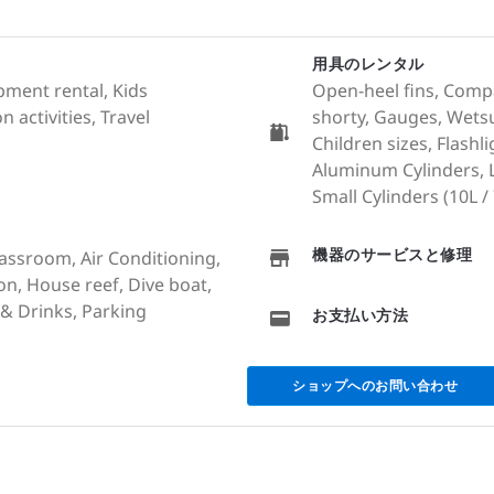
用具のレンタル
pment rental, Kids
Open-heel fins, Comp
 activities, Travel
shorty, Gauges, Wetsu
Children sizes, Flash
Aluminum Cylinders, La
Small Cylinders (10L / 7
機器のサービスと修理
lassroom, Air Conditioning,
ion, House reef, Dive boat,
& Drinks, Parking
お支払い方法
ショップへのお問い合わせ