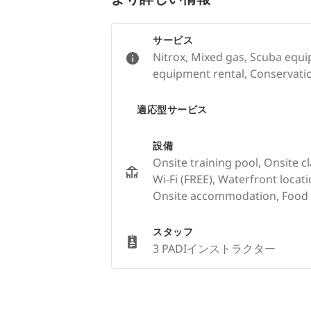
サービス
Nitrox, Mixed gas, Scuba equi
equipment rental, Conservation
適応型サービス
設備
Onsite training pool, Onsite c
Wi-Fi (FREE), Waterfront locat
Onsite accommodation, Food 
スタッフ
3 PADIインストラクター