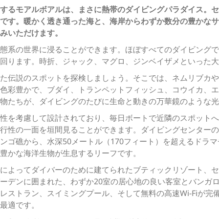
するモアルボアルは、まさに熱帯のダイビングパラダイス。セ
です。暖かく透き通った海と、海岸からわずか数分の豊かなサ
みいただけます。
態系の世界に浸ることができます。ほぼすべてのダイビングで
回ります。時折、ジャック、マグロ、ジンベイザメといった大
た伝説のスポットを探検しましょう。そこでは、ネムリブカや
色彩豊かで、ブダイ、トランペットフィッシュ、コウイカ、エ
物たちが、ダイビングのたびに生命と動きの万華鏡のような光
性を考慮して設計されており、毎日ボートで近隣のスポットへ
行性の一面を垣間見ることができます。ダイビングセンターの
ンゴ礁から、水深50メートル（170フィート）を超えるドラ
豊かな海洋生物が生息するリーフです。
によってダイバーのために建てられたブティックリゾート、セ
ーデンに囲まれた、わずか20室の居心地の良い客室とバンガ
レストラン、スイミングプール、そして無料の高速Wi-Fiが完
最適です。