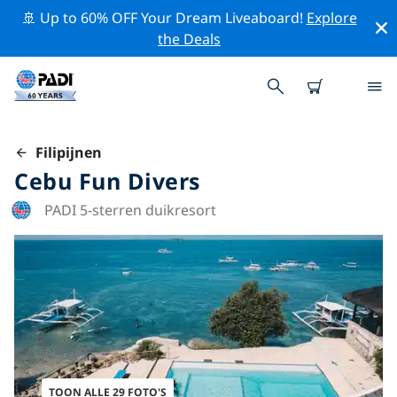
🚢 Up to 60% OFF Your Dream Liveaboard!
Explore
the Deals
Filipijnen
Cebu Fun Divers
PADI 5-sterren duikresort
TOON ALLE 29 FOTO'S