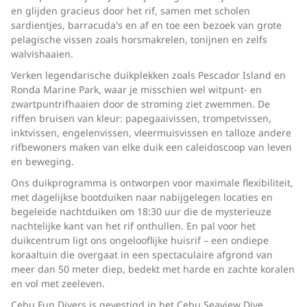
en glijden gracieus door het rif, samen met scholen
sardientjes, barracuda's en af en toe een bezoek van grote
pelagische vissen zoals horsmakrelen, tonijnen en zelfs
walvishaaien.
Verken legendarische duikplekken zoals Pescador Island en
Ronda Marine Park, waar je misschien wel witpunt- en
zwartpuntrifhaaien door de stroming ziet zwemmen. De
riffen bruisen van kleur: papegaaivissen, trompetvissen,
inktvissen, engelenvissen, vleermuisvissen en talloze andere
rifbewoners maken van elke duik een caleidoscoop van leven
en beweging.
Ons duikprogramma is ontworpen voor maximale flexibiliteit,
met dagelijkse bootduiken naar nabijgelegen locaties en
begeleide nachtduiken om 18:30 uur die de mysterieuze
nachtelijke kant van het rif onthullen. En pal voor het
duikcentrum ligt ons ongelooflijke huisrif – een ondiepe
koraaltuin die overgaat in een spectaculaire afgrond van
meer dan 50 meter diep, bedekt met harde en zachte koralen
en vol met zeeleven.
Cebu Fun Divers is gevestigd in het Cebu Seaview Dive