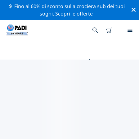
🚢 Fino al 60% di sconto sulla crociera sub dei tuoi
sogni.
Scopri le offerte
LE MIGLIORI ATTIVITÀ DI
CONSERVAZIONE VICINO A
STATI UNITI D'AMERICA (USA)
Scopri le attività di conservazione vicino a Stati Uniti
d'America (USA) con l'aiuto dei filtri qui sopra o della
mappa interattiva.