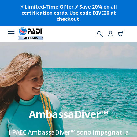
⚡️ Limited-Time Offer ⚡️ Save 20% on all
certification cards. Use code DIVE20 at
checkout.
AmbassaDiver™
I PADI AmbassaDiver™ sono impegnati a