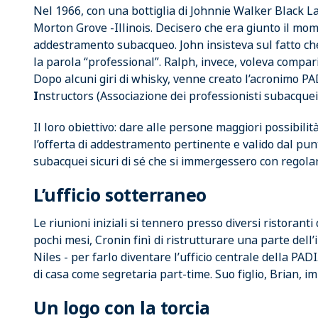
Nel 1966, con una bottiglia di Johnnie Walker Black Lab
Morton Grove -Illinois. Decisero che era giunto il mo
addestramento subacqueo. John insisteva sul fatto che
la parola “professional”. Ralph, invece, voleva compari
Dopo alcuni giri di whisky, venne creato l’acronimo PA
I
nstructors (Associazione dei professionisti subacquei
Il loro obiettivo: dare alle persone maggiori possibil
l’offerta di addestramento pertinente e valido dal pun
subacquei sicuri di sé che si immergessero con regolar
L’ufficio sotterraneo
Le riunioni iniziali si tennero presso diversi ristoranti 
pochi mesi, Cronin finì di ristrutturare una parte dell’
Niles - per farlo diventare l’ufficio centrale della PA
di casa come segretaria part-time. Suo figlio, Brian, i
Un logo con la torcia