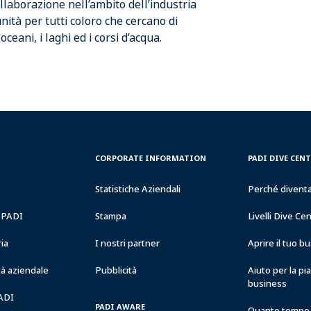
laborazione nell’ambito dell’industria
tà per tutti coloro che cercano di
eani, i laghi ed i corsi d’acqua.
CORPORATE
PADI
CORPORATE INFORMATION
PADI DIVE CEN
INFORMATION
DIVE
CENTER
Statistiche Aziendali
Perché divent
&
RESORTS
a PADI
Stampa
Livelli Dive Ce
ria
I nostri partner
Aprire il tuo 
à aziendale
Pubblicità
Aiuto per la pi
business
PADI
PADI AWARE
Quanto tempo 