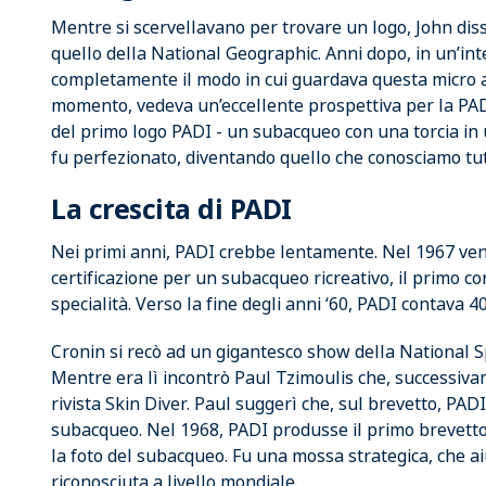
Mentre si scervellavano per trovare un logo, John diss
quello della National Geographic. Anni dopo, in un’int
completamente il modo in cui guardava questa micro 
momento, vedeva un’eccellente prospettiva per la PADI
del primo logo PADI - un subacqueo con una torcia in 
fu perfezionato, diventando quello che conosciamo tut
La crescita di PADI
Nei primi anni, PADI crebbe lentamente. Nel 1967 venne
certificazione per un subacqueo ricreativo, il primo c
specialità. Verso la fine degli anni ‘60, PADI contava 
Cronin si recò ad un gigantesco show della National S
Mentre era lì incontrò Paul Tzimoulis che, successiva
rivista Skin Diver. Paul suggerì che, sul brevetto, PA
subacqueo. Nel 1968, PADI produsse il primo brevetto "
la foto del subacqueo. Fu una mossa strategica, che a
riconosciuta a livello mondiale.