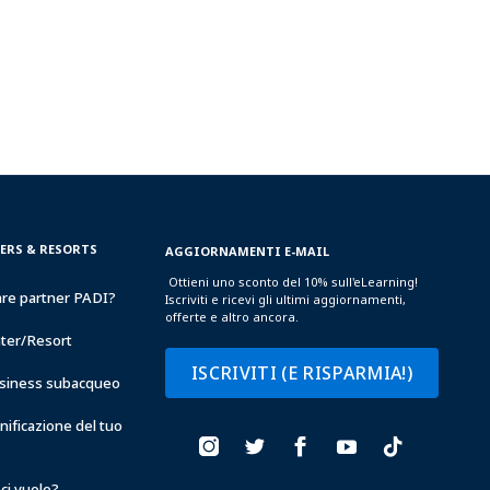
TERS & RESORTS
AGGIORNAMENTI E-MAIL
Ottieni uno sconto del 10% sull'eLearning!
are partner PADI?
Iscriviti e ricevi gli ultimi aggiornamenti,
offerte e altro ancora.
nter/Resort
ISCRIVITI (E RISPARMIA!)
business subacqueo
anificazione del tuo
ci vuole?