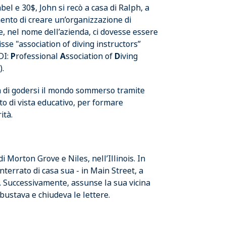
el e 30$, John si recò a casa di Ralph, a
mento di creare un’organizzazione di
, nel nome dell’azienda, ci dovesse essere
sse "association of diving instructors”
DI:
P
rofessional
A
ssociation of
D
iving
).
ità di godersi il mondo sommerso tramite
to di vista educativo, per formare
ità.
di Morton Grove e Niles, nell’Illinois. In
interrato di casa sua - in Main Street, a
DI. Successivamente, assunse la sua vicina
mbustava e chiudeva le lettere.