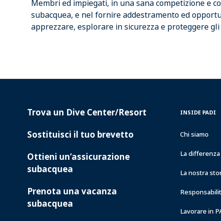
Membri ed impiegati, in una sana competizione e col
subacquea, e nel fornire addestramento ed opportuni
apprezzare, esplorare in sicurezza e proteggere gli oc
Trova un Dive Center/Resort
PADI
INSIDE
INSIDE PADI
SERVICES
PADI
Sostituisci il tuo brevetto
Chi siamo
La differenz
Ottieni un’assicurazione
subacquea
La nostra sto
Prenota una vacanza
Responsabilit
subacquea
Lavorare in 