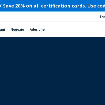
⚡️ Save 20% on all certification cards. Use c
Blo
ggi
Negozio
Adesione