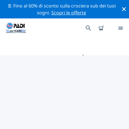
🚢 Fino al 60% di sconto sulla crociera sub dei tuoi
sogni.
Scopri le offerte
LE MIGLIORI ATTIVITÀ DI
CONSERVAZIONE VICINO A
STATI UNITI D'AMERICA (USA)
Scopri le attività di conservazione vicino a Stati Uniti
d'America (USA) con l'aiuto dei filtri qui sopra o della
mappa interattiva.