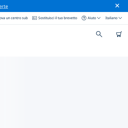
erte
ova un centro sub
Sostituisci il tuo brevetto
Aiuto
Italiano