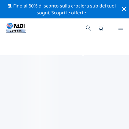
🚢 Fino al 60% di sconto sulla crociera sub dei tuoi
sogni.
Scopri le offerte
LE MIGLIORI ATTIVITÀ DI
CONSERVAZIONE VICINO A
AFRICA
Scopri le attività di conservazione vicino a Africa con
l'aiuto dei filtri qui sopra o della mappa interattiva.