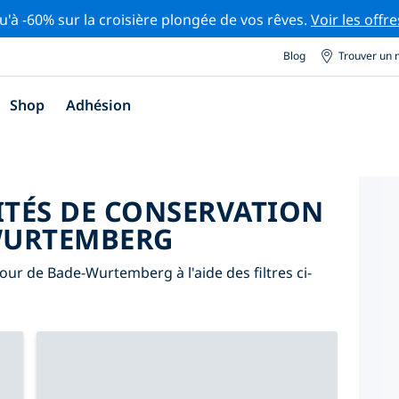
u'à -60% sur la croisière plongée de vos rêves.
Voir les offre
Blog
Trouver un 
Shop
Adhésion
ITÉS DE CONSERVATION
WURTEMBERG
tour de Bade-Wurtemberg à l'aide des filtres ci-