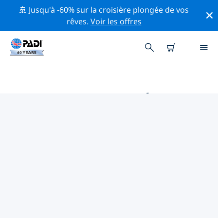
🚢 Jusqu'à -60% sur la croisière plongée de vos
rêves.
Voir les offres
PRINCIPALES ACTIVITÉS DE
CONSERVATION AUTOUR DE
ALLEMAGNE
Explorez les activités de conservation autour de
Allemagne à l'aide des filtres ci-dessus ou de la carte
interactive.