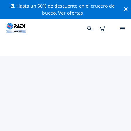
🚢 Hasta un 60% de descuento en el crucero de
buceo.
Ver ofertas
LAS MEJORES ACTIVIDADES DE
CONSERVACIÓN CERCA DE
ALEMANIA
Descubre las actividades de conservación cerca de
Alemania con la ayuda de los filtros de arriba o con el
mapa interactivo.