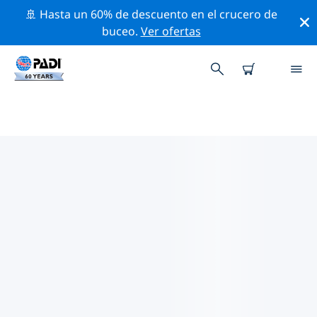
🚢 Hasta un 60% de descuento en el crucero de
buceo.
Ver ofertas
LAS MEJORES ACTIVIDADES DE
CONSERVACIÓN CERCA DE
ALEMANIA
Descubre las actividades de conservación cerca de
Alemania con la ayuda de los filtros de arriba o con el
mapa interactivo.