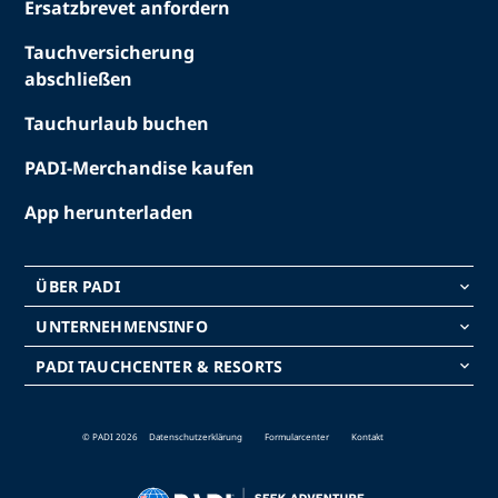
Ersatzbrevet anfordern
Tauchversicherung
abschließen
Tauchurlaub buchen
PADI-Merchandise kaufen
App herunterladen
ÜBER PADI
keyboard_arrow_down
UNTERNEHMENSINFO
keyboard_arrow_down
PADI TAUCHCENTER & RESORTS
keyboard_arrow_down
© PADI 2026
Datenschutzerklärung
Formularcenter
Kontakt