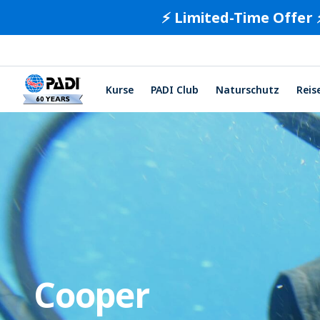
⚡️ Limited-Time Offer 
Kurse
PADI Club
Naturschutz
Reis
Cooper