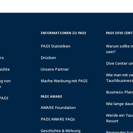
CORPORATE
PADI
INFORMATIONEN ZU PADI
PADI DIVE CEN
INFORMATION
DIVE
CENTER
PADI Statistiken
Warum sollte 
&
sein?
RESORTS
ers
Drücken
Dive Center u
ichte
Unsere Partner
Wie man mit s
Tauchbusiness
ng von
Mache Werbung mit PADI
n
Business-Plan
PADI AWARE
 PADI
Wie lange daue
AWARE Foundation
Werde ein Tau
PADI AWARE FAQs
Resort
Geschichte & Wirkung
Regionaler Su