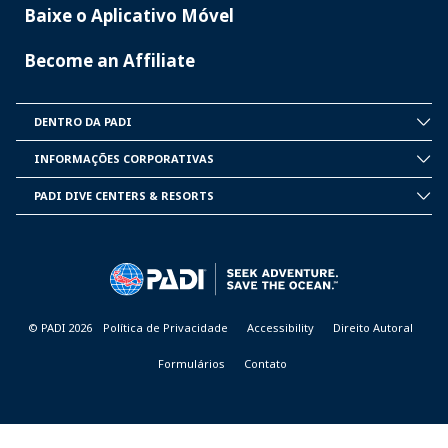
Baixe o Aplicativo Móvel
Become an Affiliate
DENTRO DA PADI
INSIDE
PADI
INFORMAÇÕES CORPORATIVAS
CORPORATE
INFORMATION
PADI DIVE CENTERS & RESORTS
PADI
DIVE
CENTER
&
RESORTS
© PADI 2026
Política de Privacidade
Accessibility
Direito Autoral
Formulários
Contato