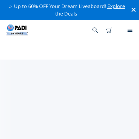
🚢 Up to 60% OFF Your Dream Liveaboard!
Explore
the Deals
TOP
NATUURBEHOUDSACTIVITEITEN
ROND SPANJE
Ontdek de natuurbehoudsactiviteiten rond Spanje met
behulp van de bovenstaande filters of de interactieve
kaart.