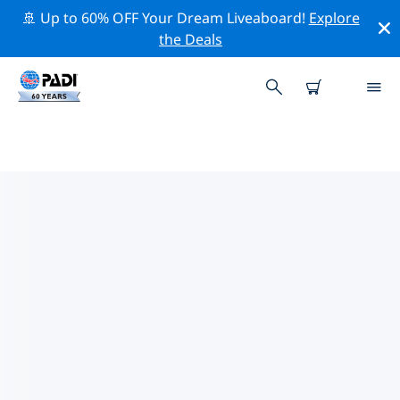
🚢 Up to 60% OFF Your Dream Liveaboard!
Explore
the Deals
PADI-DUIKCENTRA IN
CATALONIË
Vind de PADI-duikwinkel in Catalonië die bij je past
door de bovenstaande filters of de interactieve kaart
te gebruiken. Al onze duikcentra in Catalonië bieden
uitstekende opleidingen, veel leuke activiteiten en
voldoen aan de strikte kwaliteitsnormen van PADI.