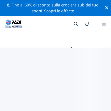
🚢 Fino al 60% di sconto sulla crociera sub dei tuoi
sogni.
Scopri le offerte
LE MIGLIORI ATTIVITÀ DI
CONSERVAZIONE VICINO A
SPAGNA
Scopri le attività di conservazione vicino a Spagna con
l'aiuto dei filtri qui sopra o della mappa interattiva.