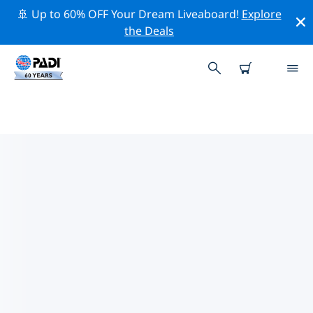
🚢 Up to 60% OFF Your Dream Liveaboard!
Explore
the Deals
ダルース周辺の人気ダイビングス
ポット
現在、ダイビング サイトはリストされていません ダルー
ス。
上記のフィルターまたはインタラクティブ マップを使用
して、 ダルース 周辺のダイビング サイトを探索してくだ
さい。また、各ダイビング サイトの詳細ページを確認
し、サイトをご存知の場合は投票してください。