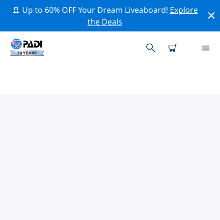
🚢 Up to 60% OFF Your Dream Liveaboard!
Explore
the Deals
モントレー周辺の人気ダイビング
スポット
There are currently 18 dive sites listed around モントレ
ー, of which 12 は Reef ダイブです, 7 は Beach ダイブで
す そして 3 は Ocean ダイブです.
上記のフィルターまたはインタラクティブ マップを使用
して、 モントレー 周辺のダイビング サイトを探索してく
ださい。また、各ダイビング サイトの詳細ページを確認
し、サイトをご存知の場合は投票してください。