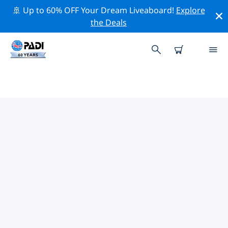
🚢 Up to 60% OFF Your Dream Liveaboard!
Explore
the Deals
WAILEA周辺の人気ダイビングスポ
ット
現在、ダイビング サイトはリストされていません
Wailea。
上記のフィルターまたはインタラクティブ マップを使用
して、 Wailea 周辺のダイビング サイトを探索してくださ
い。また、各ダイビング サイトの詳細ページを確認し、
サイトをご存知の場合は投票してください。