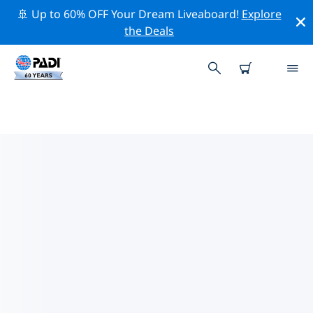
🚢 Up to 60% OFF Your Dream Liveaboard!
Explore
the Deals
フレデリック周辺の人気ダイビン
グスポット
現在、ダイビング サイトはリストされていません フレデ
リック。
上記のフィルターまたはインタラクティブ マップを使用
して、 フレデリック 周辺のダイビング サイトを探索して
ください。また、各ダイビング サイトの詳細ページを確
認し、サイトをご存知の場合は投票してください。