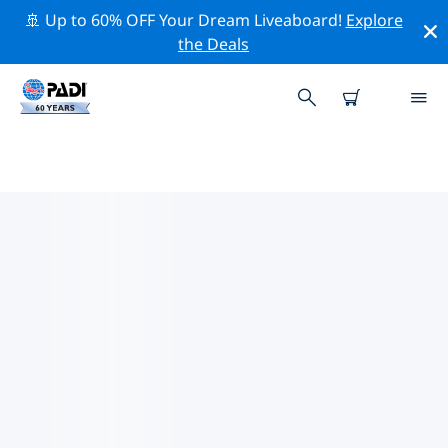
🚢 Up to 60% OFF Your Dream Liveaboard!
Explore
the Deals
ポートセントルーシー周辺の人気
ダイビングスポット
There is currently 1 dive site listed around ポートセン
トルーシー, of which 1 は Lake ダイブです, 1 は Sandy
bottom ダイブです そして 1 は Spring ダイブです.
上記のフィルターまたはインタラクティブ マップを使用
して、 ポートセントルーシー 周辺のダイビング サイトを
探索してください。また、各ダイビング サイトの詳細ペ
ージを確認し、サイトをご存知の場合は投票してくださ
い。