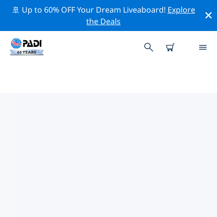
🚢 Up to 60% OFF Your Dream Liveaboard!
Explore
the Deals
ボーモント周辺の人気ダイビング
スポット
There is currently 1 dive site listed around ボーモント,
of which 1 は Ocean ダイブです そして 1 は Reef ダイブ
です.
上記のフィルターまたはインタラクティブ マップを使用
して、 ボーモント 周辺のダイビング サイトを探索してく
ださい。また、各ダイビング サイトの詳細ページを確認
し、サイトをご存知の場合は投票してください。