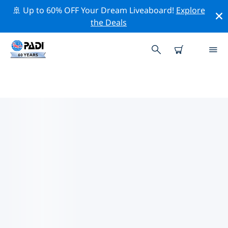
🚢 Up to 60% OFF Your Dream Liveaboard!
Explore
the Deals
イスタンブール周辺の人気ダイビ
ングスポット
There are currently 3 dive sites listed around イスタン
ブール, of which 1 は Lake ダイブです, 1 は Reef ダイブ
です そして 1 は Sandy bottom ダイブです.
上記のフィルターまたはインタラクティブ マップを使用
して、 イスタンブール 周辺のダイビング サイトを探索し
てください。また、各ダイビング サイトの詳細ページを
確認し、サイトをご存知の場合は投票してください。