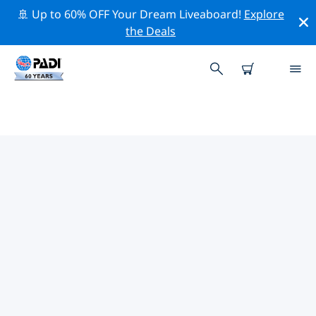
🚢 Up to 60% OFF Your Dream Liveaboard!
Explore
the Deals
トレンガヌ州周辺の人気ダイビン
グスポット
There are currently 14 dive sites listed around トレンガ
ヌ州, of which 9 は Ocean ダイブです, 4 は Reef ダイブ
です そして 3 は Wreck ダイブです.
上記のフィルターまたはインタラクティブ マップを使用
して、 トレンガヌ州 周辺のダイビング サイトを探索して
ください。また、各ダイビング サイトの詳細ページを確
認し、サイトをご存知の場合は投票してください。