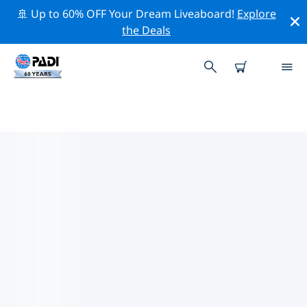
🚢 Up to 60% OFF Your Dream Liveaboard!
Explore
the Deals
ダンマーム周辺の人気ダイビング
スポット
There are currently 2 dive sites listed around ダンマー
ム, of which 2 は Beach ダイブです, 1 は Reef ダイブです
そして 1 は Wreck ダイブです.
上記のフィルターまたはインタラクティブ マップを使用
して、 ダンマーム 周辺のダイビング サイトを探索してく
ださい。また、各ダイビング サイトの詳細ページを確認
し、サイトをご存知の場合は投票してください。