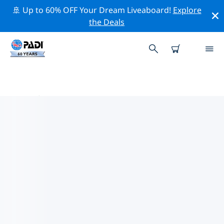
🚢 Up to 60% OFF Your Dream Liveaboard!
Explore
the Deals
台北市周辺の人気ダイビングスポ
ット
There is currently 1 dive site listed around 台北市, of
which 1 は Fjord ダイブです, 1 は Ocean ダイブです そし
て 1 は Reef ダイブです.
上記のフィルターまたはインタラクティブ マップを使用
して、 台北市 周辺のダイビング サイトを探索してくださ
い。また、各ダイビング サイトの詳細ページを確認し、
サイトをご存知の場合は投票してください。