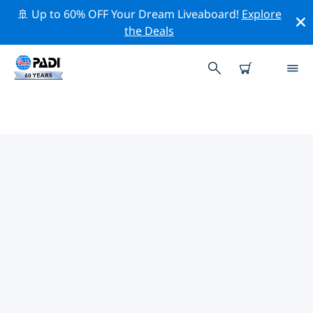
🚢 Up to 60% OFF Your Dream Liveaboard!
Explore
the Deals
チューリッヒ湖周辺の人気ダイビ
ングスポット
現在、ダイビング サイトはリストされていません チュー
リッヒ湖。
上記のフィルターまたはインタラクティブ マップを使用
して、 チューリッヒ湖 周辺のダイビング サイトを探索し
てください。また、各ダイビング サイトの詳細ページを
確認し、サイトをご存知の場合は投票してください。