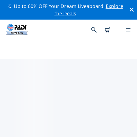
🚢 Up to 60% OFF Your Dream Liveaboard!
Explore
the Deals
ノジャ周辺の人気ダイビングスポ
ット
現在、ダイビング サイトはリストされていません ノジ
ャ。
上記のフィルターまたはインタラクティブ マップを使用
して、 ノジャ 周辺のダイビング サイトを探索してくださ
い。また、各ダイビング サイトの詳細ページを確認し、
サイトをご存知の場合は投票してください。