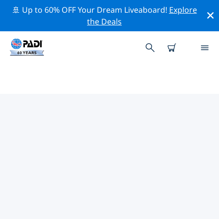
🚢 Up to 60% OFF Your Dream Liveaboard!
Explore
the Deals
シリア周辺の人気ダイビングスポ
ット
現在、ダイビング サイトはリストされていません in シリ
ア。
上記のフィルターまたはインタラクティブ マップを使用
して、 シリア 周辺のダイビング サイトを探索してくださ
い。また、各ダイビング サイトの詳細ページを確認し、
サイトをご存知の場合は投票してください。