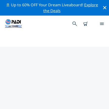
🚢 Up to 60% OFF Your Dream Liveaboard!
Explore
the Deals
ラビアニ環礁周辺の人気ダイビン
グスポット
There are currently 26 dive sites listed around ラビアニ
環礁, of which 24 は Reef ダイブです, 20 は Ocean ダイ
ブです そして 11 は Drift ダイブです.
上記のフィルターまたはインタラクティブ マップを使用
して、 ラビアニ環礁 周辺のダイビング サイトを探索して
ください。また、各ダイビング サイトの詳細ページを確
認し、サイトをご存知の場合は投票してください。