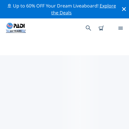
🚢 Up to 60% OFF Your Dream Liveaboard!
Explore
the Deals
ノルトライン＝ヴェストファーレ
ン周辺の人気ダイビングスポット
There are currently 6 dive sites listed around ノルトラ
イン＝ヴェストファーレン, of which 5 は Lake ダイブで
す, 2 は Beach ダイブです そして 2 は Wreck ダイブです.
上記のフィルターまたはインタラクティブ マップを使用
して、 ノルトライン＝ヴェストファーレン 周辺のダイビ
ング サイトを探索してください。また、各ダイビング サ
イトの詳細ページを確認し、サイトをご存知の場合は投票
してください。