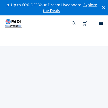
🚢 Up to 60% OFF Your Dream Liveaboard!
Explore
the Deals
ニュージーランド周辺の人気ダイ
ビングスポット
There are currently 58 dive sites listed around ニュージ
ーランド, of which 32 は Reef ダイブです, 25 は Ocean
ダイブです そして 21 は Wall ダイブです.
上記のフィルターまたはインタラクティブ マップを使用
して、 ニュージーランド 周辺のダイビング サイトを探索
してください。また、各ダイビング サイトの詳細ページ
を確認し、サイトをご存知の場合は投票してください。