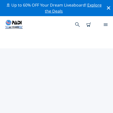
🚢 Up to 60% OFF Your Dream Liveaboard!
Explore
the Deals
ニューメキシコ周辺の人気ダイビ
ングスポット
There are currently 2 dive sites listed around ニューメ
キシコ, of which 2 は Lake ダイブです, 1 は Wall ダイブ
です そして 1 は Wreck ダイブです.
上記のフィルターまたはインタラクティブ マップを使用
して、 ニューメキシコ 周辺のダイビング サイトを探索し
てください。また、各ダイビング サイトの詳細ページを
確認し、サイトをご存知の場合は投票してください。