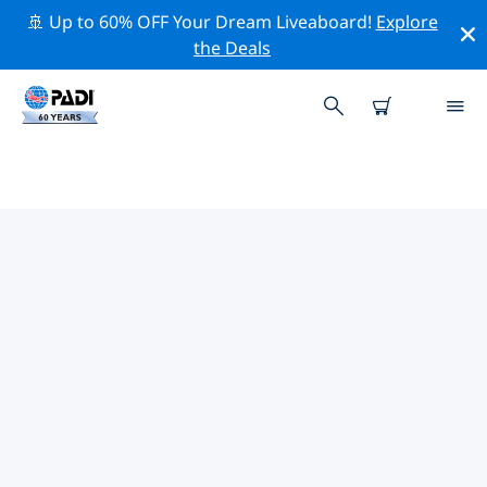
🚢 Up to 60% OFF Your Dream Liveaboard!
Explore
the Deals
リトルコーン島周辺の人気ダイビ
ングスポット
現在、ダイビング サイトはリストされていません リトル
コーン島。
上記のフィルターまたはインタラクティブ マップを使用
して、 リトルコーン島 周辺のダイビング サイトを探索し
てください。また、各ダイビング サイトの詳細ページを
確認し、サイトをご存知の場合は投票してください。